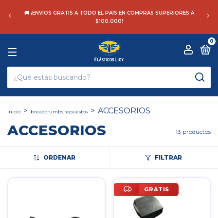
🚚 ¡ENVÍOS GRATIS A TODO EL PAÍS EN COMPRAS SUPERIORES A
$100.000!
0
>
>
ACCESORIOS
Inicio
breadcrumbs.repuestos
ACCESORIOS
13 productos
ORDENAR
FILTRAR
GRATIS