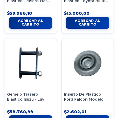
Elastico Trasero Fiat
Elástico Toyota Hilux
147 Duna Uno
X12 Mod Viejo
$59.966,10
$15.000,00
Gemelo Trasero
Inserto De Plastico
Elástico Isuzu - Luv
Ford Falcon Modelo
Viejo 71-72
$58.760,99
$2.602,01