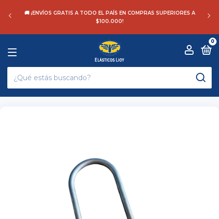
🚚 ¡ENVÍOS GRATIS A TODO EL PAÍS EN COMPRAS SUPERIORES A
$100.000!
0