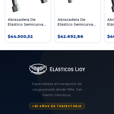
Abrazadera De
Abrazadera De
Abr
Elástico Semicurva
Elástico Semicurva
Elá
7/8 X 80mmx520mm
7/8 X 80mmx480mm
7/
C/tuercas
C/tuercas
C/t
$44.500,52
$42.692,86
$4
Especialistas en transporte de
carga pesada desde 1964. San
Martín, Mendoza.
+65 AÑOS DE TRAYECTORIA