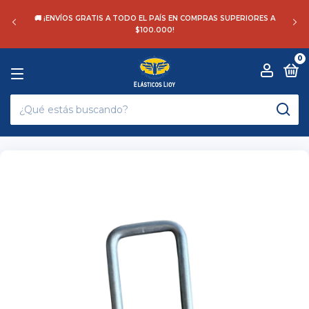
🚚 ¡ENVÍOS GRATIS A TODO EL PAÍS EN COMPRAS SUPERIORES A
$100.000!
0