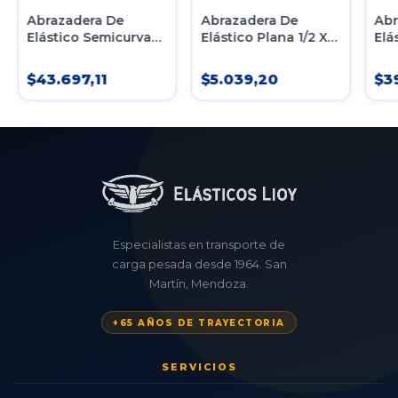
Abrazadera De
Abrazadera De
Abr
Elástico Semicurva
Elástico Plana 1/2 X
Elá
7/8 X 80mmx500mm
63mm X 200mm
7/
C/tuercas
C/tuercas
C/t
$43.697,11
$5.039,20
$3
Especialistas en transporte de
carga pesada desde 1964. San
Martín, Mendoza.
+65 AÑOS DE TRAYECTORIA
SERVICIOS