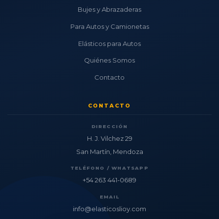
Bujes y Abrazaderas
Para Autos y Camionetas
Elásticos para Autos
Quiénes Somos
Contacto
CONTACTO
DIRECCIÓN
H. J. Vilchez 29
San Martín, Mendoza
TELÉFONO / WHATSAPP
+54 263 441-0689
EMAIL
info@elasticoslioy.com