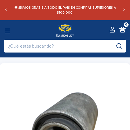
🚚 ¡ENVÍOS GRATIS A TODO EL PAÍS EN COMPRAS SUPERIORES A
$100.000!
0