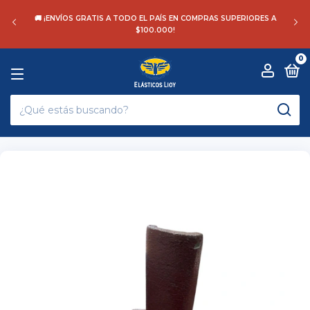
🚚 ¡ENVÍOS GRATIS A TODO EL PAÍS EN COMPRAS SUPERIORES A
$100.000!
0