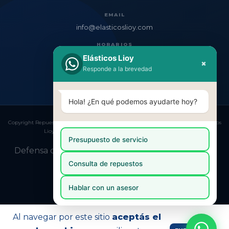
EMAIL
info@elasticoslioy.com
HORARIOS
Lun–Vie: 8:30–17:00
Elásticos Lioy
×
Responde a la brevedad
Sáb: 8:30–12:30
Hola! ¿En qué podemos ayudarte hoy?
Copyright Repuestos para Camiones | Venta Online y Envío a todo el País | Elasticos
Lioy - 20141222482 - 2026. Todos los derechos reservados.
Presupuesto de servicio
Defensa de las y los consumidores. Para reclamos
ingresá acá.
Consulta de repuestos
Botón de arrepentimiento
Hablar con un asesor
Al navegar por este sitio
aceptás el