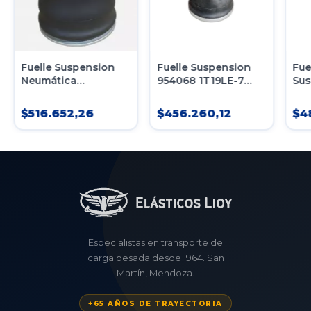
Fuelle Suspension
Fuelle Suspension
Fue
Neumática
954068 1T19LE-7
Sus
Contitech (1110.5C-
Tipo 370 Firestone
Neu
16)
Boero
Vol
$516.652,26
$456.260,12
$4
Tra
Especialistas en transporte de
carga pesada desde 1964. San
Martín, Mendoza.
+65 AÑOS DE TRAYECTORIA