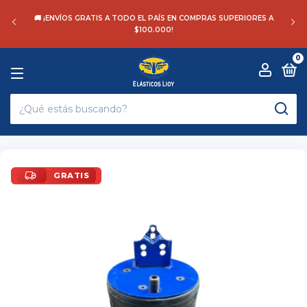
🚚 ¡ENVÍOS GRATIS A TODO EL PAÍS EN COMPRAS SUPERIORES A
$100.000!
0
GRATIS